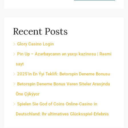
Recent Posts
Glory Casino Login
Pin Up – Azərbaycanın ən yaxşı kazinosu | Rəsmi
sayt
2025’in En Ýyi Teklifi: Betorspin Deneme Bonusu
Betorspin Deneme Bonus Veren Siteler Arasýnda
Öne Çýkýyor
Spielen Sie God of Coins Online-Casino in
Deutschland: Ihr ultimatives Glücksspiel-Erlebnis