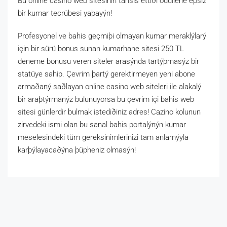
Bu online casino web sitesinin tahsis ettiði ödüllerle eþsiz
bir kumar tecrübesi yaþayýn!
Profesyonel ve bahis geçmiþi olmayan kumar meraklýlarý
için bir sürü bonus sunan kumarhane sitesi 250 TL
deneme bonusu veren siteler arasýnda tartýþmasýz bir
statüye sahip. Çevrim þartý gerektirmeyen yeni abone
armaðaný saðlayan online casino web siteleri ile alakalý
bir araþtýrmanýz bulunuyorsa bu çevrim içi bahis web
sitesi günlerdir bulmak istediðiniz adres! Cazino kolunun
zirvedeki ismi olan bu sanal bahis portalýnýn kumar
meselesindeki tüm gereksinimlerinizi tam anlamýyla
karþýlayacaðýna þüpheniz olmasýn!