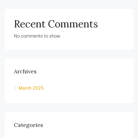
Recent Comments
No comments to show.
Archives
March 2025
Categories