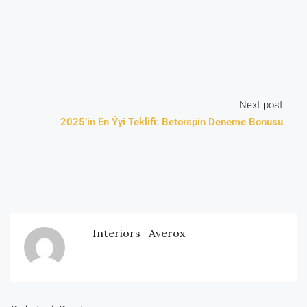
Next post
2025’in En Ýyi Teklifi: Betorspin Deneme Bonusu
Interiors_Averox