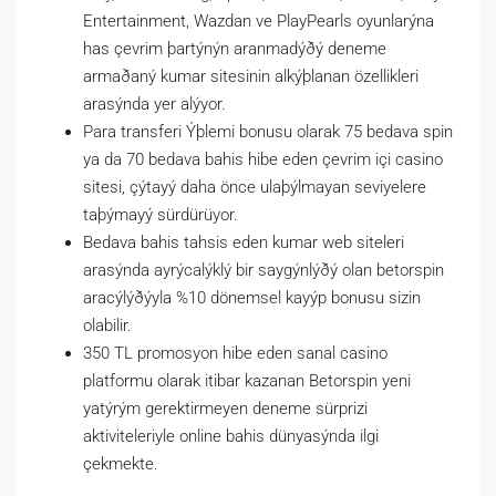
Entertainment, Wazdan ve PlayPearls oyunlarýna
has çevrim þartýnýn aranmadýðý deneme
armaðaný kumar sitesinin alkýþlanan özellikleri
arasýnda yer alýyor.
Para transferi Ýþlemi bonusu olarak 75 bedava spin
ya da 70 bedava bahis hibe eden çevrim içi casino
sitesi, çýtayý daha önce ulaþýlmayan seviyelere
taþýmayý sürdürüyor.
Bedava bahis tahsis eden kumar web siteleri
arasýnda ayrýcalýklý bir saygýnlýðý olan betorspin
aracýlýðýyla %10 dönemsel kayýp bonusu sizin
olabilir.
350 TL promosyon hibe eden sanal casino
platformu olarak itibar kazanan Betorspin yeni
yatýrým gerektirmeyen deneme sürprizi
aktiviteleriyle online bahis dünyasýnda ilgi
çekmekte.