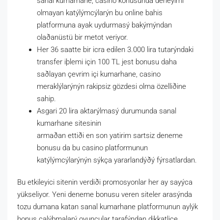
sanal kumarhane, casino konusunda deneyimi
olmayan katýlýmcýlarýn bu online bahis
platformuna ayak uydurmasý bakýmýndan
olaðanüstü bir metot veriyor.
Her 36 saatte bir icra edilen 3.000 lira tutarýndaki
transfer iþlemi için 100 TL jest bonusu daha
saðlayan çevrim içi kumarhane, casino
meraklýlarýnýn rakipsiz gözdesi olma özelliðine
sahip.
Asgari 20 lira aktarýlmasý durumunda sanal
kumarhane sitesinin
armaðan ettiði en son yatirim sartsiz deneme
bonusu da bu casino platformunun
katýlýmcýlarýnýn sýkça yararlandýðý fýrsatlardan.
Bu etkileyici sitenin verdiði promosyonlar her ay sayýca
yükseliyor. Yeni deneme bonusu veren siteler arasýnda
tozu dumana katan sanal kumarhane platformunun aylýk
bonus çalýþmalarý oyuncular tarafýndan dikkatlice