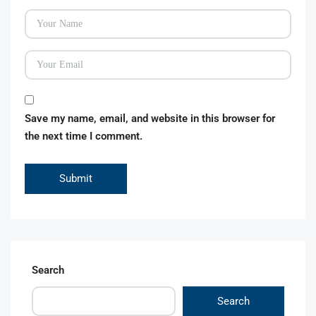
Save my name, email, and website in this browser for
the next time I comment.
Search
Search